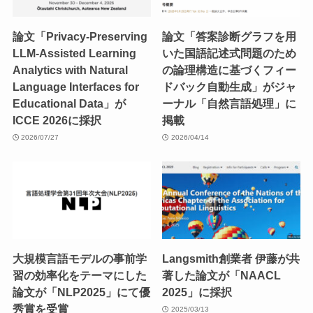
論文「Privacy-Preserving
論文「答案診断グラフを用
LLM-Assisted Learning
いた国語記述式問題のため
Analytics with Natural
の論理構造に基づくフィー
Language Interfaces for
ドバック自動生成」がジャ
Educational Data」が
ーナル「自然言語処理」に
ICCE 2026に採択
掲載
2026/07/27
2026/04/14
大規模言語モデルの事前学
Langsmith創業者 伊藤が共
習の効率化をテーマにした
著した論文が「NAACL
論文が「NLP2025」にて優
2025」に採択
秀賞を受賞
2025/03/13