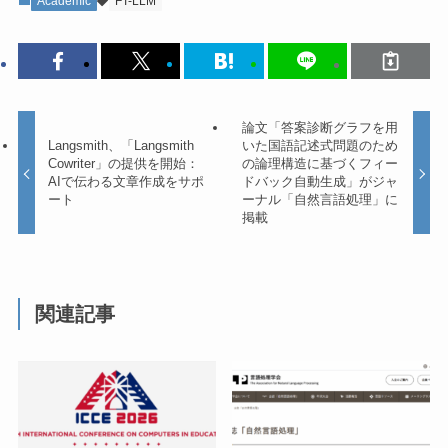
Academic
FT-LLM
論文「答案診断グラフを用
Langsmith、「Langsmith
いた国語記述式問題のため
Cowriter」の提供を開始：
の論理構造に基づくフィー
AIで伝わる文章作成をサポ
ドバック自動生成」がジャ
ート
ーナル「自然言語処理」に
掲載
関連記事