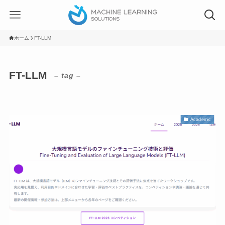
ホーム
FT-LLM
FT-LLM
– tag –
Academic