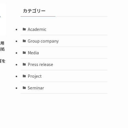
カテゴリー
Academic
Group company
活用
語処
Media
賞を
Press release
Project
Seminar