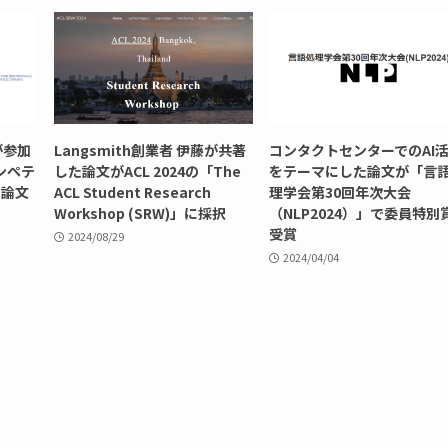
が参加
Langsmith創業者 伊藤が共著
コンタクトセンターでのAI
ンペテ
した論文がACL 2024の「The
をテーマにした論文が「言
て論文
ACL Student Research
理学会第30回年次大会
Workshop (SRW)」に採択
（NLP2024）」で委員特別
受賞
2024/08/29
2024/04/04