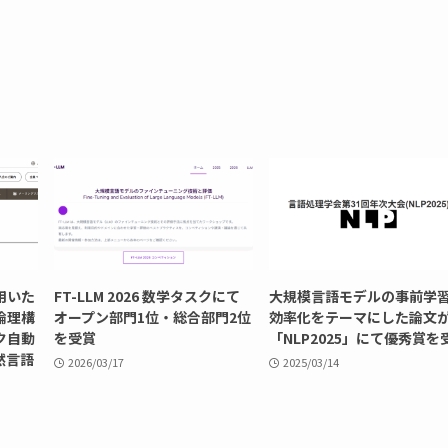
用いた
FT-LLM 2026 数学タスクにて
大規模言語モデルの事前学
論理構
オープン部門1位・総合部門2位
効率化をテーマにした論文
ク自動
を受賞
「NLP2025」にて優秀賞を
然言語
2026/03/17
2025/03/14