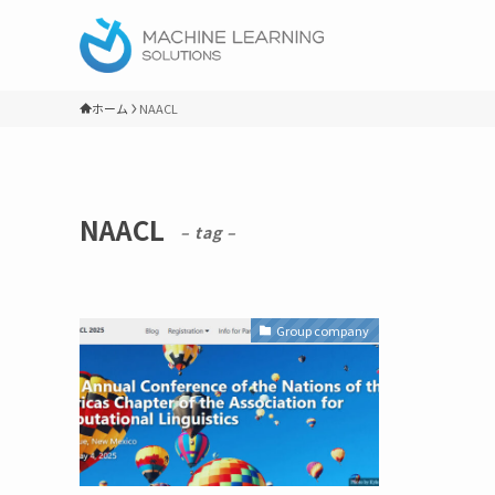
ホーム
NAACL
NAACL
– tag –
Group company